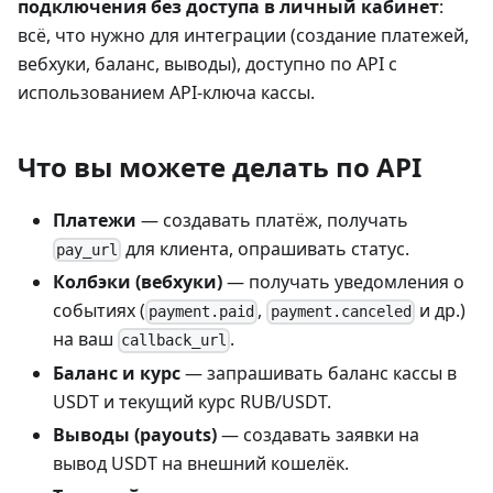
подключения без доступа в личный кабинет
:
всё, что нужно для интеграции (создание платежей,
вебхуки, баланс, выводы), доступно по API с
использованием API-ключа кассы.
Что вы можете делать по API
Платежи
— создавать платёж, получать
для клиента, опрашивать статус.
pay_url
Колбэки (вебхуки)
— получать уведомления о
событиях (
,
и др.)
payment.paid
payment.canceled
на ваш
.
callback_url
Баланс и курс
— запрашивать баланс кассы в
USDT и текущий курс RUB/USDT.
Выводы (payouts)
— создавать заявки на
вывод USDT на внешний кошелёк.