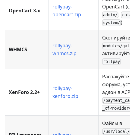
rollypay-
OpenCart (сл
OpenCart 3.x
opencart.zip
,
admin/
catal
)
system/
Скопируйте в
rollypay-
modules/gatew
WHMCS
whmcs.zip
активируйте
rollpay
Распакуйте в
форума, уста
rollypay-
XenForo 2.2+
аддон в ACP, c
xenforo.zip
/payment_call
_xfProvider=r
Файлы в
/usr/local/mg