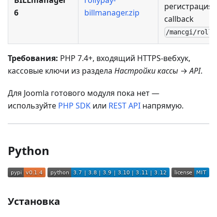
BILLmanager
rollypay-
регистрация 
6
billmanager.zip
callback
/mancgi/rollp
Требования:
PHP 7.4+, входящий HTTPS-вебхук,
кассовые ключи из раздела
Настройки кассы
→
API
.
Для Joomla готового модуля пока нет —
используйте
PHP SDK
или
REST API
напрямую.
Python
Установка