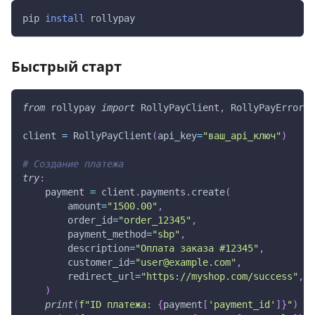
pip 
install
 rollypay
Быстрый старт
from
 rollypay 
import
 RollyPayClient
,
 RollyPayError
client 
=
 RollyPayClient
(
api_key
=
"ваш_api_ключ"
)
# Создание платежа
try
:
    payment 
=
 client
.
payments
.
create
(
        amount
=
"1500.00"
,
        order_id
=
"order_12345"
,
        payment_method
=
"sbp"
,
        description
=
"Оплата заказа #12345"
,
        customer_id
=
"user@example.com"
,
        redirect_url
=
"https://myshop.com/success"
,
)
print
(
f"ID платежа: 
{
payment
[
'payment_id'
]
}
"
)