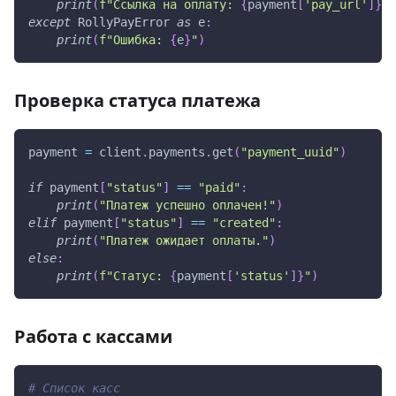
print
(
f"Ссылка на оплату: 
{
payment
[
'pay_url'
]
}
"
)
except
 RollyPayError 
as
 e
:
print
(
f"Ошибка: 
{
e
}
"
)
Проверка статуса платежа
payment 
=
 client
.
payments
.
get
(
"payment_uuid"
)
if
 payment
[
"status"
]
==
"paid"
:
print
(
"Платеж успешно оплачен!"
)
elif
 payment
[
"status"
]
==
"created"
:
print
(
"Платеж ожидает оплаты."
)
else
:
print
(
f"Статус: 
{
payment
[
'status'
]
}
"
)
Работа с кассами
# Список касс