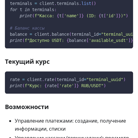
terminals 
=
 client
.
terminals
.
list
(
)
for
 t 
in
 terminals
:
print
(
f"Касса: 
{
t
[
'name'
]
}
 (ID: 
{
t
[
'id'
]
}
)"
)
# Баланс кассы
balance 
=
 client
.
balance
(
terminal_id
=
"terminal_uuid"
print
(
f"Доступно USDT: 
{
balance
[
'available_usdt'
]
}
"
)
Текущий курс
rate 
=
 client
.
rate
(
terminal_id
=
"terminal_uuid"
)
print
(
f"Курс: 
{
rate
[
'rate'
]
}
 RUB/USDT"
)
Возможности
Управление платежами: создание, получение
информации, списки