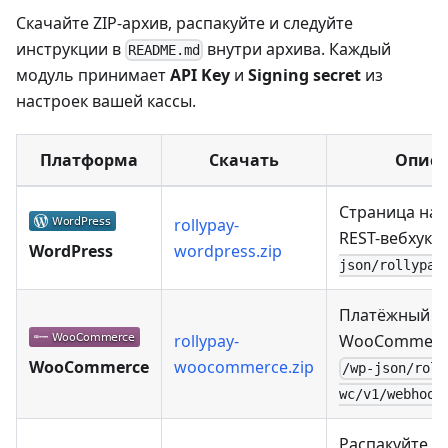
Скачайте ZIP-архив, распакуйте и следуйте
инструкции в
внутри архива. Каждый
README.md
модуль принимает
API Key
и
Signing secret
из
настроек вашей кассы.
Платформа
Скачать
Описа
Страница нас
rollypay-
REST-вебхук
/
WordPress
wordpress.zip
json/rollypay
Платёжный 
rollypay-
WooCommerce
WooCommerce
woocommerce.zip
/wp-json/roll
wc/v1/webhook
Распакуйте в