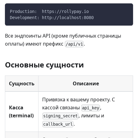
Production:  https://rollypay.io
Development: http://localhost:8080
Все эндпоинты API (кроме публичных страницы
оплаты) имеют префикс
.
/api/v1
Основные сущности
Сущность
Описание
Привязка к вашему проекту. С
Касса
кассой связаны
,
api_key
(terminal)
, лимиты и
signing_secret
.
callback_url